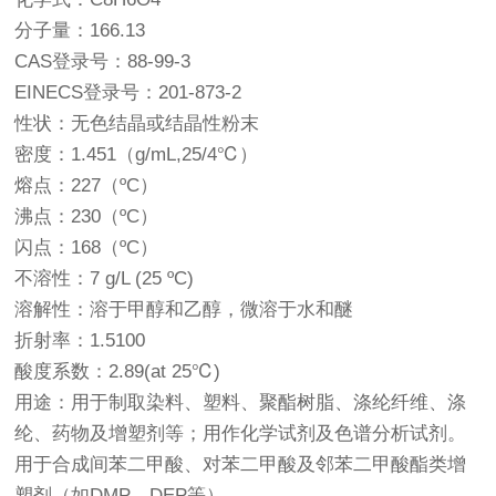
分子量：166.13
CAS登录号：88-99-3
EINECS登录号：201-873-2
性状：无色结晶或结晶性粉末
密度：1.451（g/mL,25/4℃）
熔点：227（ºC）
沸点：230（ºC）
闪点：168（ºC）
不溶性：7 g/L (25 ºC)
溶解性：溶于甲醇和乙醇，微溶于水和醚
折射率：1.5100
酸度系数：2.89(at 25℃)
用途：用于制取染料、塑料、聚酯树脂、涤纶纤维、涤
纶、药物及增塑剂等；用作化学试剂及色谱分析试剂。
用于合成间苯二甲酸、对苯二甲酸及邻苯二甲酸酯类增
塑剂（如DMP、DEP等）。