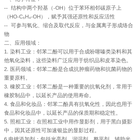
-- 结构中两个羟基（-OH）位于苯环相邻碳原子上
（HO-C₆H₄-OH），赋予其强还原性和反应活性
-- 可参与氧化、缩合及取代反应，与金属离子形成络合
物
二、应用领域：
1. 染料工业：邻苯二酚可以用于合成吩噻嗪类染料和其
他氧化染料，这些染料广泛应用于纺织品和皮革染色。
2. 医药领域：邻苯二酚是合成抗肿瘤药物和抗菌药物的
重要原料。
3. 橡胶工业：邻苯二酚是一种重要的抗氧化剂，常用于
橡胶制品中，以延长产品的使用寿命。
4. 食品和化妆品：邻苯二酚具有抗氧化性，因此也用于
食品和化妆品中，以延长产品的保质期和稳定性。
5. 照相工业：在照相工业中用作显影剂，用于黑白摄影
中，因其还原性可加速银盐的显影过程。
6.电镀添加剂：包括光亮剂、润湿剂、整平剂、辅助光