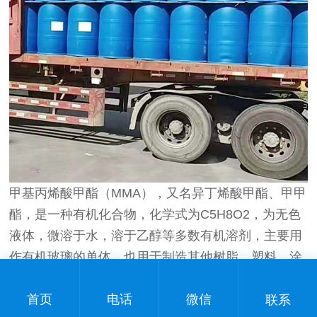
甲基丙烯酸甲酯（MMA），又名异丁烯酸甲酯、甲甲
酯，是一种有机化合物，化学式为C5H8O2，为无色
液体，微溶于水，溶于乙醇等多数有机溶剂，主要用
作有机玻璃的单体，也用于制造其他树脂、塑料、涂
料、黏合剂、润滑剂、木材和软木的浸润剂、纸张上
首页
电话
微信
光剂等。具有以下性质和用途：
联系