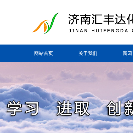
网站首页
关于我们
新闻