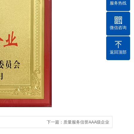
服务热线
微信咨询
返回顶部
下一篇：
质量服务信誉AAA级企业