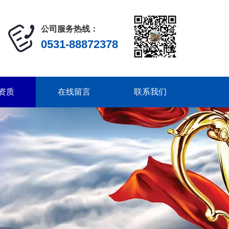
公司服务热线：
0531-88872378
资质
在线留言
联系我们