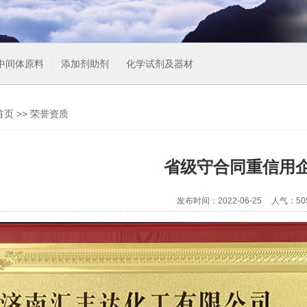
中间体原料
添加剂助剂
化学试剂及器材
首页
>>
荣誉资质
省级守合同重信用
发布时间：2022-06-25
人气：50