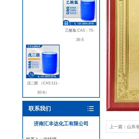
乙酰氯 CAS：75-
36-5
戊二醛 （CAS:111-
30-8）
联系我们
济南汇丰达化工有限公司
上一篇：
山东