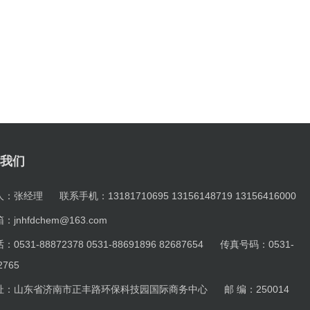
我们
：张经理 联系手机：13181710695 13156148719 13156416000
：jnhfdchem@163.com
：0531-88872378 0531-88691896 82687654 传真号码：0531-
2765
址：山东省济南市正丰路环保科技园国际商务中心 邮 编：250014